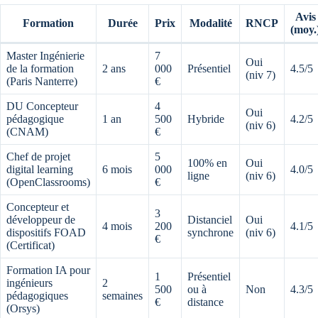
Avis
Formation
Durée
Prix
Modalité
RNCP
(moy.
Master Ingénierie
7
Oui
de la formation
2 ans
000
Présentiel
4.5/5
(niv 7)
(Paris Nanterre)
€
DU Concepteur
4
Oui
pédagogique
1 an
500
Hybride
4.2/5
(niv 6)
(CNAM)
€
Chef de projet
5
100% en
Oui
digital learning
6 mois
000
4.0/5
ligne
(niv 6)
(OpenClassrooms)
€
Concepteur et
3
développeur de
Distanciel
Oui
4 mois
200
4.1/5
dispositifs FOAD
synchrone
(niv 6)
€
(Certificat)
Formation IA pour
1
Présentiel
ingénieurs
2
500
ou à
Non
4.3/5
pédagogiques
semaines
€
distance
(Orsys)