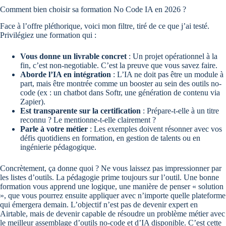
Comment bien choisir sa formation No Code IA en 2026 ?
Face à l’offre pléthorique, voici mon filtre, tiré de ce que j’ai testé.
Privilégiez une formation qui :
Vous donne un livrable concret
: Un projet opérationnel à la
fin, c’est non-negotiable. C’est la preuve que vous savez faire.
Aborde l’IA en intégration
: L’IA ne doit pas être un module à
part, mais être montrée comme un booster au sein des outils no-
code (ex : un chatbot dans Softr, une génération de contenu via
Zapier).
Est transparente sur la certification
: Prépare-t-elle à un titre
reconnu ? Le mentionne-t-elle clairement ?
Parle à votre métier
: Les exemples doivent résonner avec vos
défis quotidiens en formation, en gestion de talents ou en
ingénierie pédagogique.
Concrètement, ça donne quoi ? Ne vous laissez pas impressionner par
les listes d’outils. La pédagogie prime toujours sur l’outil. Une bonne
formation vous apprend une logique, une manière de penser « solution
», que vous pourrez ensuite appliquer avec n’importe quelle plateforme
qui émergera demain. L’objectif n’est pas de devenir expert en
Airtable, mais de devenir capable de résoudre un problème métier avec
le meilleur assemblage d’outils no-code et d’IA disponible. C’est cette