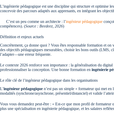
L’ingénierie pédagogique est une discipline qui structure et optimise les
concevoir des parcours adaptés aux apprenants, en intégrant les object
C’est un peu comme un architecte : l’
ingénieur pédagogique
conçoit
compétences). (
Source : Beedeez, 2026
)
Définition et enjeux actuels
Concrètement, ça donne quoi ? Vous êtes responsable formation et on vou
des objectifs pédagogiques mesurables, choisir les bons outils (LMS, cla
l’adapter—une erreur fréquente.
Le contexte 2026 renforce son importance : la généralisation du digital l
professionnaliser la conception. Une bonne formation en
ingénierie p
Le rôle clé de l’ingénieur pédagogique dans les organisations
L’
ingénieur pédagogique
n’est pas un simple « formateur qui met en lig
modalités (synchrone/asynchrone, présentiel/distanciel) et valide l’attein
Vous vous demandez peut-être : « Est-ce que mon profil de formateur ou
plus une spécialisation en ingénierie pédagogique, et les salaires reflète