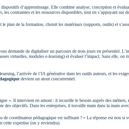
 dispositifs d’apprentissage. Elle combine analyse, conception et évaluat
ifs, les contraintes et les ressources disponibles, tout en s’appuyant 
 le plan de la formation, choisit les matériaux (supports, outils) et s’a
s demande de digitaliser un parcours de trois jours en présentiel. L’in
sses virtuelles, modules e-learning) et évaluer l’impact. Sans elle, on r
earning, l’arrivée de l’IA générative dans les outils auteurs, et les exi
édagogique
devient un atout concurrentiel.
ne ». Il intervient en amont : il recueille le besoin auprès des métiers, é
te des objectifs. Dans les entreprises, il travaille main dans la main avec
 de coordinateur pédagogique est suffisant ? » La réponse est non si v
nt cette expertise (on y reviendra).