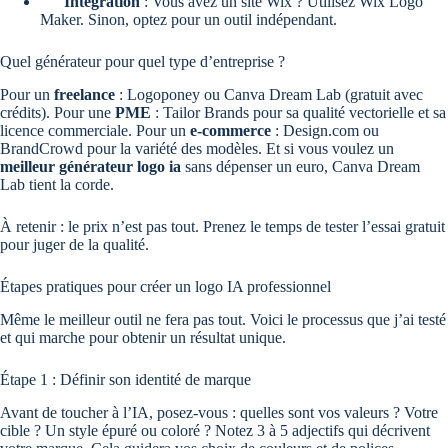
Intégration
: Vous avez un site Wix ? Utilisez Wix Logo
Maker. Sinon, optez pour un outil indépendant.
Quel générateur pour quel type d’entreprise ?
Pour un
freelance
: Logoponey ou Canva Dream Lab (gratuit avec
crédits). Pour une
PME
: Tailor Brands pour sa qualité vectorielle et sa
licence commerciale. Pour un
e‑commerce
: Design.com ou
BrandCrowd pour la variété des modèles. Et si vous voulez un
meilleur générateur logo ia
sans dépenser un euro, Canva Dream
Lab tient la corde.
À retenir : le prix n’est pas tout. Prenez le temps de tester l’essai gratuit
pour juger de la qualité.
Étapes pratiques pour créer un logo IA professionnel
Même le meilleur outil ne fera pas tout. Voici le processus que j’ai testé
et qui marche pour obtenir un résultat unique.
Étape 1 : Définir son identité de marque
Avant de toucher à l’IA, posez-vous : quelles sont vos valeurs ? Votre
cible ? Un style épuré ou coloré ? Notez 3 à 5 adjectifs qui décrivent