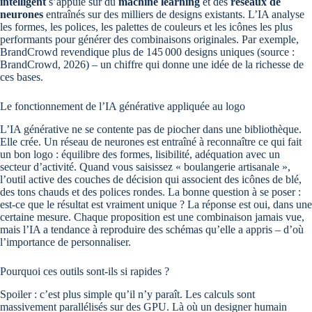
intelligent
s’appuie sur du
machine learning
et des
réseaux de
neurones
entraînés sur des milliers de designs existants. L’IA analyse
les formes, les polices, les palettes de couleurs et les icônes les plus
performants pour générer des combinaisons originales. Par exemple,
BrandCrowd revendique plus de 145 000 designs uniques (source :
BrandCrowd, 2026) – un chiffre qui donne une idée de la richesse de
ces bases.
Le fonctionnement de l’IA générative appliquée au logo
L’IA générative ne se contente pas de piocher dans une bibliothèque.
Elle crée. Un réseau de neurones est entraîné à reconnaître ce qui fait
un bon logo : équilibre des formes, lisibilité, adéquation avec un
secteur d’activité. Quand vous saisissez « boulangerie artisanale »,
l’outil active des couches de décision qui associent des icônes de blé,
des tons chauds et des polices rondes. La bonne question à se poser :
est-ce que le résultat est vraiment unique ? La réponse est oui, dans une
certaine mesure. Chaque proposition est une combinaison jamais vue,
mais l’IA a tendance à reproduire des schémas qu’elle a appris – d’où
l’importance de personnaliser.
Pourquoi ces outils sont-ils si rapides ?
Spoiler : c’est plus simple qu’il n’y paraît. Les calculs sont
massivement parallélisés sur des GPU. Là où un designer humain