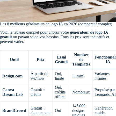
Les 8 meilleurs générateurs de logo IA en 2026 (comparatif complet)
Voici le tableau complet pour choisir votre
générateur de logo IA
gratuit
ou payant selon vos besoins. Tous les prix sont indicatifs et
peuvent varier.
Nombre
Essai
Fonctionnali
Outil
Prix
de
Gratuit
IA
Templates
À partir de
Oui,
Variantes
Design.com
Illimité
9 €/mois
limité
infinies
Oui,
Canva
Gratuit +
Propulsé par
crédits
Nombreux
Dream Lab
crédits
Leonardo.AI
offerts
145 000
Gratuit +
Génération
BrandCrowd
Oui
designs
abonnement
rapide
uniques