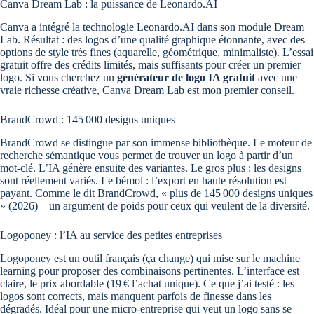
Canva Dream Lab : la puissance de Leonardo.AI
Canva a intégré la technologie Leonardo.AI dans son module Dream
Lab. Résultat : des logos d’une qualité graphique étonnante, avec des
options de style très fines (aquarelle, géométrique, minimaliste). L’essai
gratuit offre des crédits limités, mais suffisants pour créer un premier
logo. Si vous cherchez un
générateur de logo IA gratuit
avec une
vraie richesse créative, Canva Dream Lab est mon premier conseil.
BrandCrowd : 145 000 designs uniques
BrandCrowd se distingue par son immense bibliothèque. Le moteur de
recherche sémantique vous permet de trouver un logo à partir d’un
mot-clé. L’IA génère ensuite des variantes. Le gros plus : les designs
sont réellement variés. Le bémol : l’export en haute résolution est
payant. Comme le dit BrandCrowd, « plus de 145 000 designs uniques
» (2026) – un argument de poids pour ceux qui veulent de la diversité.
Logoponey : l’IA au service des petites entreprises
Logoponey est un outil français (ça change) qui mise sur le machine
learning pour proposer des combinaisons pertinentes. L’interface est
claire, le prix abordable (19 € l’achat unique). Ce que j’ai testé : les
logos sont corrects, mais manquent parfois de finesse dans les
dégradés. Idéal pour une micro-entreprise qui veut un logo sans se