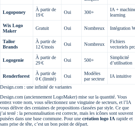
À partir de
IA + machin
Logoponey
Oui
300+
19 €
learning
Wix Logo
Gratuit
Oui
Nombreux
Intégration 
Maker
Tailor
À partir de
Fichiers
Oui
Nombreux
Brands
12 €/mois
vectoriels pr
À partir de
Simplicité
Logogenie
Oui
500+
29 €
d’utilisation
À partir de
Modèles
Renderforest
Oui
IA intuitive
0 € (limité)
par secteur
Design.com : une infinité de variantes
Design.com (anciennement LogoMaker) mise sur la quantité. Vous
entrez votre nom, vous sélectionnez une vingtaine de secteurs, et l’IA
vous délivre des centaines de propositions classées par style. Ce que
j’ai testé : la personnalisation est correcte, mais les icônes sont souvent
puisées dans une base commune. Pour une
création logo IA
rapide et
sans prise de tête, c’est un bon point de départ.