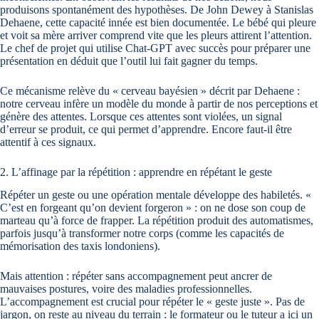
produisons spontanément des hypothèses. De John Dewey à Stanislas
Dehaene, cette capacité innée est bien documentée. Le bébé qui pleure
et voit sa mère arriver comprend vite que les pleurs attirent l’attention.
Le chef de projet qui utilise Chat-GPT avec succès pour préparer une
présentation en déduit que l’outil lui fait gagner du temps.
Ce mécanisme relève du « cerveau bayésien » décrit par Dehaene :
notre cerveau infère un modèle du monde à partir de nos perceptions et
génère des attentes. Lorsque ces attentes sont violées, un signal
d’erreur se produit, ce qui permet d’apprendre. Encore faut-il être
attentif à ces signaux.
2. L’affinage par la répétition : apprendre en répétant le geste
Répéter un geste ou une opération mentale développe des habiletés. «
C’est en forgeant qu’on devient forgeron » : on ne dose son coup de
marteau qu’à force de frapper. La répétition produit des automatismes,
parfois jusqu’à transformer notre corps (comme les capacités de
mémorisation des taxis londoniens).
Mais attention : répéter sans accompagnement peut ancrer de
mauvaises postures, voire des maladies professionnelles.
L’accompagnement est crucial pour répéter le « geste juste ». Pas de
jargon, on reste au niveau du terrain : le formateur ou le tuteur a ici un