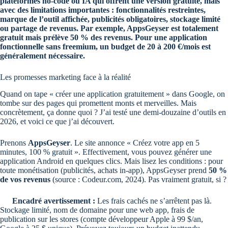
plateformes no-code ou IA qui offrent une version gratuite, mais
avec des limitations importantes : fonctionnalités restreintes,
marque de l’outil affichée, publicités obligatoires, stockage limité
ou partage de revenus. Par exemple, AppsGeyser est totalement
gratuit mais prélève 50 % des revenus. Pour une application
fonctionnelle sans freemium, un budget de 20 à 200 €/mois est
généralement nécessaire.
Les promesses marketing face à la réalité
Quand on tape « créer une application gratuitement » dans Google, on
tombe sur des pages qui promettent monts et merveilles. Mais
concrètement, ça donne quoi ? J’ai testé une demi-douzaine d’outils en
2026, et voici ce que j’ai découvert.
Prenons
AppsGeyser
. Le site annonce « Créez votre app en 5
minutes, 100 % gratuit ». Effectivement, vous pouvez générer une
application Android en quelques clics. Mais lisez les conditions : pour
toute monétisation (publicités, achats in-app), AppsGeyser prend
50 %
de vos revenus
(source : Codeur.com, 2024). Pas vraiment gratuit, si ?
Encadré avertissement :
Les frais cachés ne s’arrêtent pas là.
Stockage limité, nom de domaine pour une web app, frais de
publication sur les stores (compte développeur Apple à 99 $/an,