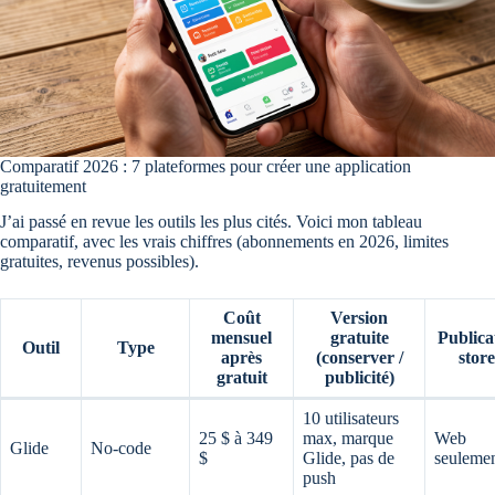
Comparatif 2026 : 7 plateformes pour créer une application
gratuitement
J’ai passé en revue les outils les plus cités. Voici mon tableau
comparatif, avec les vrais chiffres (abonnements en 2026, limites
gratuites, revenus possibles).
Coût
Version
mensuel
gratuite
Publica
Outil
Type
après
(conserver /
store
gratuit
publicité)
10 utilisateurs
25 $ à 349
max, marque
Web
Glide
No-code
$
Glide, pas de
seuleme
push