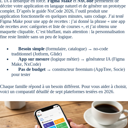
L’IA a débarqué en force.
Figma Make
et
NxCode
permettent de
décrire votre application en langage naturel et de générer un prototype
complet. D’après le guide NxCode 2026, l’outil produit une
application fonctionnelle en quelques minutes, sans codage. J’ai testé
Figma Make pour une app de recettes : j’ai donné la phrase « une app
de recettes avec catégories et liste de courses », et j’ai obtenu une
maquette cliquable. C’est bluffant, mais attention : la personnalisation
fine reste limitée sans un peu de logique.
Besoin simple
(formulaire, catalogue) → no-code
traditionnel (Jotform, Glide)
App sur mesure
(logique métier) → générateur IA (Figma
Make, NxCode)
Pas de budget
→ constructeur freemium (AppTree, Socie)
pour tester
Chaque famille répond à un besoin différent. Pour vous aider à choisir,
voici un comparatif détaillé de sept plateformes testées en 2026.