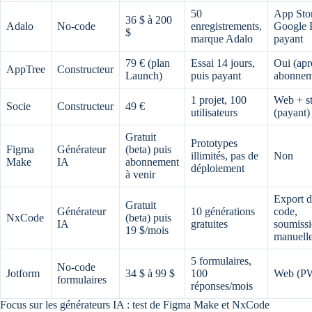
50
App Stor
36 $ à 200
Adalo
No-code
enregistrements,
Google 
$
marque Adalo
payant
79 € (plan
Essai 14 jours,
Oui (apr
AppTree
Constructeur
Launch)
puis payant
abonnem
1 projet, 100
Web + st
Socie
Constructeur
49 €
utilisateurs
(payant)
Gratuit
Prototypes
Figma
Générateur
(beta) puis
illimités, pas de
Non
Make
IA
abonnement
déploiement
à venir
Export 
Gratuit
Générateur
10 générations
code,
NxCode
(beta) puis
IA
gratuites
soumiss
19 $/mois
manuell
5 formulaires,
No-code
Jotform
34 $ à 99 $
100
Web (P
formulaires
réponses/mois
Focus sur les générateurs IA : test de Figma Make et NxCode