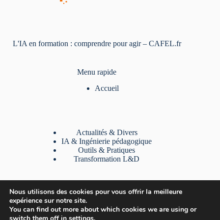
L'IA en formation : comprendre pour agir – CAFEL.fr
Menu rapide
Accueil
Actualités & Divers
IA & Ingénierie pédagogique
Outils & Pratiques
Transformation L&D
Liens utiles
Nous utilisons des cookies pour vous offrir la meilleure
expérience sur notre site.
A Propos
You can find out more about which cookies we are using or
Contact
switch them off in
settings
.