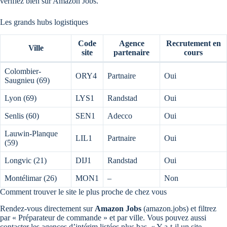
vérifiez bien sur Amazon Jobs.
Les grands hubs logistiques
Code
Agence
Recrutement en
Ville
site
partenaire
cours
Colombier-
ORY4
Partnaire
Oui
Saugnieu (69)
Lyon (69)
LYS1
Randstad
Oui
Senlis (60)
SEN1
Adecco
Oui
Lauwin-Planque
LIL1
Partnaire
Oui
(59)
Longvic (21)
DIJ1
Randstad
Oui
Montélimar (26)
MON1
–
Non
Comment trouver le site le plus proche de chez vous
Rendez-vous directement sur
Amazon Jobs
(amazon.jobs) et filtrez
par « Préparateur de commande » et par ville. Vous pouvez aussi
contacter les agences d’intérim listées plus bas. « Y a-t-il un site