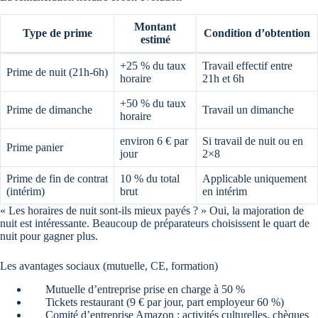
Montant
Type de prime
Condition d’obtention
estimé
+25 % du taux
Travail effectif entre
Prime de nuit (21h-6h)
horaire
21h et 6h
+50 % du taux
Prime de dimanche
Travail un dimanche
horaire
environ 6 € par
Si travail de nuit ou en
Prime panier
jour
2×8
Prime de fin de contrat
10 % du total
Applicable uniquement
(intérim)
brut
en intérim
« Les horaires de nuit sont-ils mieux payés ? » Oui, la majoration de
nuit est intéressante. Beaucoup de préparateurs choisissent le quart de
nuit pour gagner plus.
Les avantages sociaux (mutuelle, CE, formation)
Mutuelle d’entreprise prise en charge à 50 %
Tickets restaurant (9 € par jour, part employeur 60 %)
Comité d’entreprise Amazon : activités culturelles, chèques