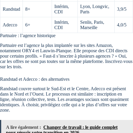
Intérim,
Lyon, Longvic,
Randstad
8+
3,9/5
CDI
Paris
Intérim,
Senlis, Paris,
Adecco
6+
4,0/5
CDI
Marseille
Partnaire : l’agence historique
Partnaire est l’agence la plus implantée sur les sites Amazon,
notamment ORY4 et Lauwin-Planque. Elle propose des CDI directs
pour certains profils. « Faut-il s’inscrire à plusieurs agences ? » Oui,
car les offres ne sont pas toutes sur la même plateforme. Inscrivez-vous
sur les trois.
Randstad et Adecco : des alternatives
Randstad couvre surtout le Sud-Est et le Centre, Adecco est présent
dans le Nord et l’Ouest. Le processus est similaire : inscription en
ligne, réunion collective, tests. Les avantages sociaux sont quasiment
identiques. À choisir, privilégiez celle qui a le plus d’offres sur votre
zone.
A lire également :
Changer de travail : le guide complet
pour réussir votre transition en 2026