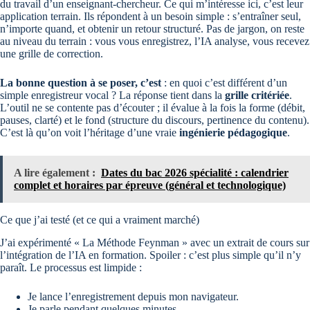
du travail d’un enseignant-chercheur. Ce qui m’intéresse ici, c’est leur
application terrain. Ils répondent à un besoin simple : s’entraîner seul,
n’importe quand, et obtenir un retour structuré. Pas de jargon, on reste
au niveau du terrain : vous vous enregistrez, l’IA analyse, vous recevez
une grille de correction.
La bonne question à se poser, c’est
: en quoi c’est différent d’un
simple enregistreur vocal ? La réponse tient dans la
grille critériée
.
L’outil ne se contente pas d’écouter ; il évalue à la fois la forme (débit,
pauses, clarté) et le fond (structure du discours, pertinence du contenu).
C’est là qu’on voit l’héritage d’une vraie
ingénierie pédagogique
.
A lire également :
Dates du bac 2026 spécialité : calendrier
complet et horaires par épreuve (général et technologique)
Ce que j’ai testé (et ce qui a vraiment marché)
J’ai expérimenté « La Méthode Feynman » avec un extrait de cours sur
l’intégration de l’IA en formation. Spoiler : c’est plus simple qu’il n’y
paraît. Le processus est limpide :
Je lance l’enregistrement depuis mon navigateur.
Je parle pendant quelques minutes.