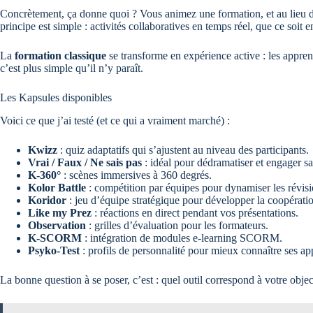
Concrètement, ça donne quoi ? Vous animez une formation, et au lieu d
principe est simple : activités collaboratives en temps réel, que ce soit e
La
formation classique
se transforme en expérience active : les apprena
c’est plus simple qu’il n’y paraît.
Les Kapsules disponibles
Voici ce que j’ai testé (et ce qui a vraiment marché) :
Kwizz
: quiz adaptatifs qui s’ajustent au niveau des participants.
Vrai / Faux / Ne sais pas
: idéal pour dédramatiser et engager sa
K-360°
: scènes immersives à 360 degrés.
Kolor Battle
: compétition par équipes pour dynamiser les révisi
Koridor
: jeu d’équipe stratégique pour développer la coopérati
Like my Prez
: réactions en direct pendant vos présentations.
Observation
: grilles d’évaluation pour les formateurs.
K-SCORM
: intégration de modules e-learning SCORM.
Psyko-Test
: profils de personnalité pour mieux connaître ses ap
La bonne question à se poser, c’est : quel outil correspond à votre obje