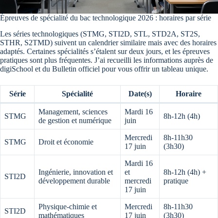
Épreuves de spécialité du bac technologique 2026 : horaires par série
Les séries technologiques (STMG, STI2D, STL, STD2A, ST2S,
STHR, S2TMD) suivent un calendrier similaire mais avec des horaires
adaptés. Certaines spécialités s’étalent sur deux jours, et les épreuves
pratiques sont plus fréquentes. J’ai recueilli les informations auprès de
digiSchool et du Bulletin officiel pour vous offrir un tableau unique.
Série
Spécialité
Date(s)
Horaire
Management, sciences
Mardi 16
STMG
8h-12h (4h)
de gestion et numérique
juin
Mercredi
8h-11h30
STMG
Droit et économie
17 juin
(3h30)
Mardi 16
Ingénierie, innovation et
et
8h-12h (4h) +
STI2D
développement durable
mercredi
pratique
17 juin
Physique-chimie et
Mercredi
8h-11h30
STI2D
mathématiques
17 juin
(3h30)