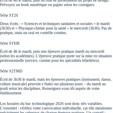
Écrit de 4h le mardi, plus un oral de présentation du projet de design.
Prévoyez un book numérique ou papier selon les consignes.
Série ST2S
Deux écrits : « Sciences et techniques sanitaires et sociales » le mardi
(3h30) et « Physique-chimie pour la santé » le mercredi (3h30). Pas de
pratique, mais un oral en contrôle continu.
Série STHR
Écrit de 4h le mardi, puis une épreuve pratique mardi ou mercredi
(selon les académies). L’épreuve pratique porte sur la mise en situation
professionnelle (service, cuisine pour les spécialités hôtelières).
Série S2TMD
Écrit de 3h30 le mardi, mais les épreuves pratiques (instrument, danse,
culture musicale) peuvent s’étaler sur plusieurs jours – du mardi au
jeudi selon les disciplines. Renseignez-vous tôt auprès de votre
établissement.
Les horaires du bac technologique 2026 sont donc très variables.
L’essentiel : vérifiez votre convocation individuelle, car elle mentionne
précisément les créneaux de chaque épreuve pratique. Un conseil :