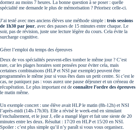
dormez au moins 7 heures. La bonne question à se poser : quelle
spécialité me demande le plus de mémorisation ? Priorisez celle-ci.
J’ai testé avec mes anciens élèves une méthode simple :
trois sessions
de 1h30 par jour
, avec des pauses de 15 minutes entre chaque. Le
soir, pas de révision, juste une lecture légère du cours. Cela évite la
surcharge cognitive.
Gérer l’emploi du temps des épreuves
Deux de vos spécialités peuvent-elles tomber le même jour ? C’est
rare, car les plages horaires sont pensées pour éviter cela, mais
certaines combinaisons (HLP et NSI par exemple) peuvent être
programmées le même jour si vous êtes dans un petit centre. Si c’est le
cas, ne paniquez pas : vous aurez une pause déjeuner et un créneau de
récupération. Le plus important est de
connaître l’ordre des épreuves
le matin même.
Un exemple concret : une élève avait HLP le matin (8h-12h) et NSI
l’après-midi (14h-17h30). Elle a révisé le week-end en simulant
l’enchaînement, et le jour J, elle a mangé léger et fait une sieste de 20
minutes entre les deux. Résultat : 17/20 en HLP et 15/20 en NSI.
Spoiler : c’est plus simple qu’il n’y paraît si vous vous organisez.