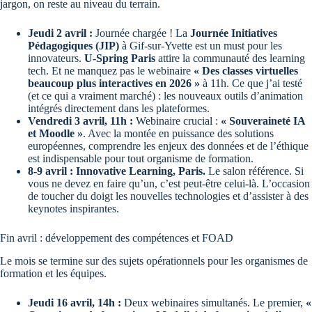
jargon, on reste au niveau du terrain.
Jeudi 2 avril :
Journée chargée ! La
Journée Initiatives
Pédagogiques (JIP)
à Gif-sur-Yvette est un must pour les
innovateurs.
U-Spring Paris
attire la communauté des learning
tech. Et ne manquez pas le webinaire
« Des classes virtuelles
beaucoup plus interactives en 2026 »
à 11h. Ce que j’ai testé
(et ce qui a vraiment marché) : les nouveaux outils d’animation
intégrés directement dans les plateformes.
Vendredi 3 avril, 11h :
Webinaire crucial :
« Souveraineté IA
et Moodle »
. Avec la montée en puissance des solutions
européennes, comprendre les enjeux des données et de l’éthique
est indispensable pour tout organisme de formation.
8-9 avril : Innovative Learning, Paris.
Le salon référence. Si
vous ne devez en faire qu’un, c’est peut-être celui-là. L’occasion
de toucher du doigt les nouvelles technologies et d’assister à des
keynotes inspirantes.
Fin avril : développement des compétences et FOAD
Le mois se termine sur des sujets opérationnels pour les organismes de
formation et les équipes.
Jeudi 16 avril, 14h :
Deux webinaires simultanés. Le premier,
«