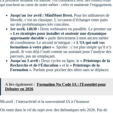
La première semaine est intense. On commence avec des rendez-vous
qui touchent au cœur de notre métier : créer et maintenir l’engagement.
Jusqu’au 1er avril : MiniMoot Brest.
Pour les utilisateurs de
Moodle, c’est un classique. L’occasion d’échanger entre pairs
sur des problématiques très concrètes.
1er avril, 14h30 :
Deux webinaires en parallèle. Le premier sur
« Les stratégies pour installer et soutenir une dynamique
apprenante durable »
parle directement à mon ancien métier
de coordinateur. Le second m’intrigue :
« L’IA qui suit vos
formations à votre place »
. Spoiler : c’est plus simple qu’il n’y
paraît. Je vois déjà l’outil comme un assistant pour l’analyse des
parcours, pas un remplaçant.
Jusqu’au 3 avril :
Deux cycles en ligne, le
« Printemps de la
Recherche et de l’Éducation »
et le
« Printemps de la
Formation »
. Parfaits pour piocher des idées sans se déplacer.
A lire également :
Formation No Code IA : l'Essentiel pour
Débuter en 2026
Mi-avril : l’interactivité et la souveraineté IA à l’honneur
On entre dans le vif du sujet avec des thématiques très 2026. Pas de