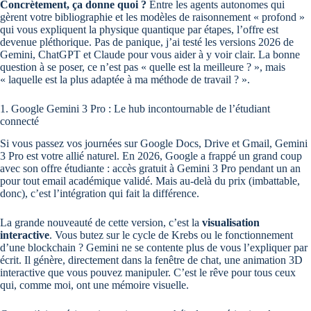
Concrètement, ça donne quoi ?
Entre les agents autonomes qui
gèrent votre bibliographie et les modèles de raisonnement « profond »
qui vous expliquent la physique quantique par étapes, l’offre est
devenue pléthorique. Pas de panique, j’ai testé les versions 2026 de
Gemini, ChatGPT et Claude pour vous aider à y voir clair. La bonne
question à se poser, ce n’est pas « quelle est la meilleure ? », mais
« laquelle est la plus adaptée à ma méthode de travail ? ».
1. Google Gemini 3 Pro : Le hub incontournable de l’étudiant
connecté
Si vous passez vos journées sur Google Docs, Drive et Gmail, Gemini
3 Pro est votre allié naturel. En 2026, Google a frappé un grand coup
avec son offre étudiante : accès gratuit à Gemini 3 Pro pendant un an
pour tout email académique validé. Mais au-delà du prix (imbattable,
donc), c’est l’intégration qui fait la différence.
La grande nouveauté de cette version, c’est la
visualisation
interactive
. Vous butez sur le cycle de Krebs ou le fonctionnement
d’une blockchain ? Gemini ne se contente plus de vous l’expliquer par
écrit. Il génère, directement dans la fenêtre de chat, une animation 3D
interactive que vous pouvez manipuler. C’est le rêve pour tous ceux
qui, comme moi, ont une mémoire visuelle.