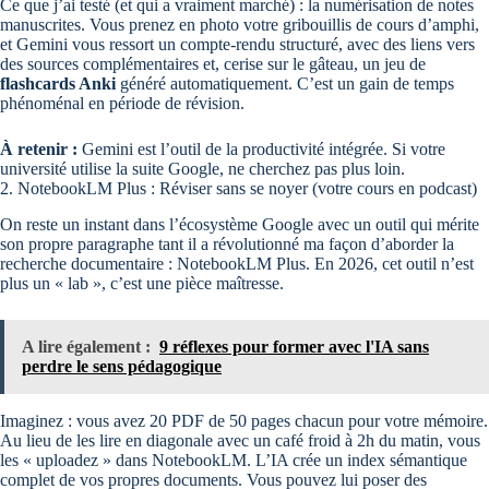
Ce que j’ai testé (et qui a vraiment marché) : la numérisation de notes
manuscrites. Vous prenez en photo votre gribouillis de cours d’amphi,
et Gemini vous ressort un compte-rendu structuré, avec des liens vers
des sources complémentaires et, cerise sur le gâteau, un jeu de
flashcards Anki
généré automatiquement. C’est un gain de temps
phénoménal en période de révision.
À retenir :
Gemini est l’outil de la productivité intégrée. Si votre
université utilise la suite Google, ne cherchez pas plus loin.
2. NotebookLM Plus : Réviser sans se noyer (votre cours en podcast)
On reste un instant dans l’écosystème Google avec un outil qui mérite
son propre paragraphe tant il a révolutionné ma façon d’aborder la
recherche documentaire : NotebookLM Plus. En 2026, cet outil n’est
plus un « lab », c’est une pièce maîtresse.
A lire également :
9 réflexes pour former avec l'IA sans
perdre le sens pédagogique
Imaginez : vous avez 20 PDF de 50 pages chacun pour votre mémoire.
Au lieu de les lire en diagonale avec un café froid à 2h du matin, vous
les « uploadez » dans NotebookLM. L’IA crée un index sémantique
complet de vos propres documents. Vous pouvez lui poser des