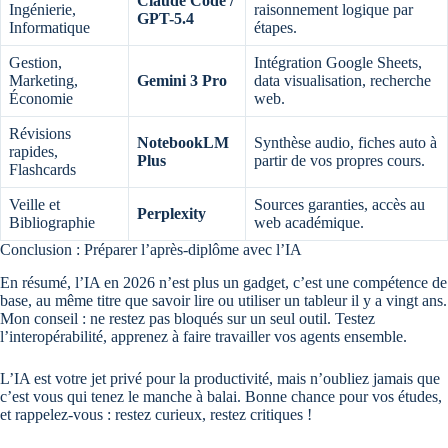
Claude Code /
Ingénierie,
raisonnement logique par
GPT-5.4
Informatique
étapes.
Gestion,
Intégration Google Sheets,
Marketing,
Gemini 3 Pro
data visualisation, recherche
Économie
web.
Révisions
NotebookLM
Synthèse audio, fiches auto à
rapides,
Plus
partir de vos propres cours.
Flashcards
Veille et
Sources garanties, accès au
Perplexity
Bibliographie
web académique.
Conclusion : Préparer l’après-diplôme avec l’IA
En résumé, l’IA en 2026 n’est plus un gadget, c’est une compétence de
base, au même titre que savoir lire ou utiliser un tableur il y a vingt ans.
Mon conseil : ne restez pas bloqués sur un seul outil. Testez
l’interopérabilité, apprenez à faire travailler vos agents ensemble.
L’IA est votre jet privé pour la productivité, mais n’oubliez jamais que
c’est vous qui tenez le manche à balai. Bonne chance pour vos études,
et rappelez-vous : restez curieux, restez critiques !