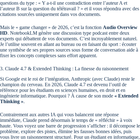
questions du type : « Y a-t-il une contradiction entre l’auteur A et
l’auteur B sur la question du télétravail ? » et il vous répondra avec des
citations sourcées uniquement dans vos documents.
Mais le « game changer » de 2026, c’est la fonction
Audio Overview
HD
. NotebookLM génère une discussion type podcast entre deux
experts qui débattent de vos documents. C’est incroyablement naturel.
Je l’utilise souvent en allant au bureau ou en faisant du sport : écouter
une synthèse de ses propres sources sous forme de conversation aide à
fixer les concepts complexes sans effort apparent.
3. Claude 4.7 & Extended Thinking : La finesse du raisonnement
Si Google est le roi de l’intégration, Anthropic (avec Claude) reste le
champion du cerveau. En 2026, Claude 4.7 est devenu l’outil de
référence pour les étudiants en sciences humaines, en droit et en
ingénierie informatique. Pourquoi ? À cause de son mode
« Extended
Thinking »
.
Contrairement aux autres IA qui vous balancent une réponse
immédiate, Claude prend désormais le temps de « réfléchir » à voix
haute. Vous voyez une barre de progression s’afficher : il décompose le
problème, explore des pistes, élimine les fausses bonnes idées, puis
vous livre un raisonnement structuré. Pour un étudiant en informatique,