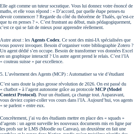
Elle agit comme un tuteur socratique. Vous lui donnez votre énoncé de
maths, et elle vous répond : « D’accord, par quelle étape penses-tu
devoir commencer ? Regarde du côté du théorème de Thalès, qu’est-ce
que tu en penses ? ». C’est frustrant au début, mais pédagogiquement,
c’est ce qui se fait de mieux pour apprendre réellement.
Autre atout : les
Agents Codex
. Ce sont des mini-IA spécialisées que
vous pouvez invoquer. Besoin d’organiser votre bibliographie Zotero ?
Un agent dédié s’en occupe. Besoin de transformer vos données Excel
en un graphique interactif ? Un autre agent prend le relais. C’est l’IA
« couteau suisse » par excellence.
5. L’avènement des Agents (MCP) : Automatiser sa vie d’étudiant
C’est sans doute la plus grosse révolution de 2026. On est passé du
« chatbot » à l’agent autonome grâce au protocole
MCP (Model
Context Protocol)
. Pour un étudiant, ça change tout. Auparavant,
vous deviez copier-coller vos cours dans l’IA. Aujourd’hui, vos agents
« se parlent » entre eux.
Concrètement, j’ai vu des étudiants mettre en place des « squads »
d’agents : un agent surveille les nouveaux documents mis en ligne par
les profs sur le LMS (Moodle ou Canvas), un deuxième en fait une