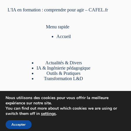
L'IA en formation : comprendre pour agir – CAFEL.fr
Menu rapide
Accueil
Actualités & Divers
IA & Ingénierie pédagogique
Outils & Pratiques
Transformation L&D
Liens utiles
Nous utilisons des cookies pour vous offrir la meilleure
expérience sur notre site.
A Propos
You can find out more about which cookies we are using or
Contact
switch them off in
settings
.
Mentions légales
Politique de confidentialité
Accepter
Plan du site